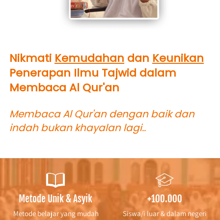
Nikmati 
Kemudahan
 dan 
Keunikan
Penerapan Ilmu Tajwid dalam 
Membaca Al Qur'an
Membaca Al Qur'an dengan baik dan 
indah bukan khayalan lagi..
Metode Unik & Asyik
+100.000
Metode belajar yang mudah
Siswa/i luar & dalam negeri