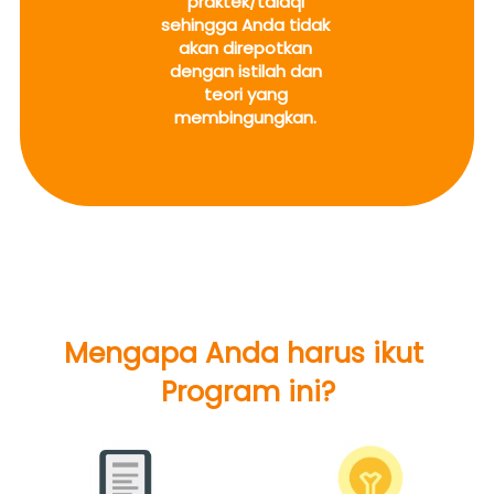
praktek/talaqi 
sehingga Anda tidak 
akan direpotkan 
dengan istilah dan 
teori yang 
membingungkan.
Mengapa Anda harus ikut 
Program ini?