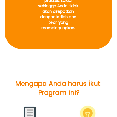
praktek/talaqi 
sehingga Anda tidak 
akan direpotkan 
dengan istilah dan 
teori yang 
membingungkan.
Mengapa Anda harus ikut 
Program ini?