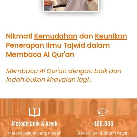
Nikmati 
Kemudahan
 dan 
Keunikan
Penerapan Ilmu Tajwid dalam 
Membaca Al Qur'an
Membaca Al Qur'an dengan baik dan 
indah bukan khayalan lagi..
Metode Unik & Asyik
+100.000
Metode belajar yang mudah
Siswa/i luar & dalam negeri