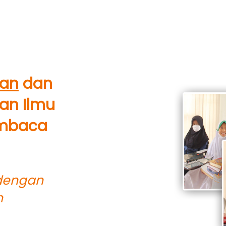
an
 dan 
an Ilmu 
mbaca 
dengan 
 