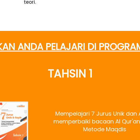
teori. 
AN ANDA PELAJARI DI PROGRA
TAHSIN 1
Mempelajari 7 Jurus Unik dan A
memperbaiki bacaan Al Qur'an 
Metode Maqdis