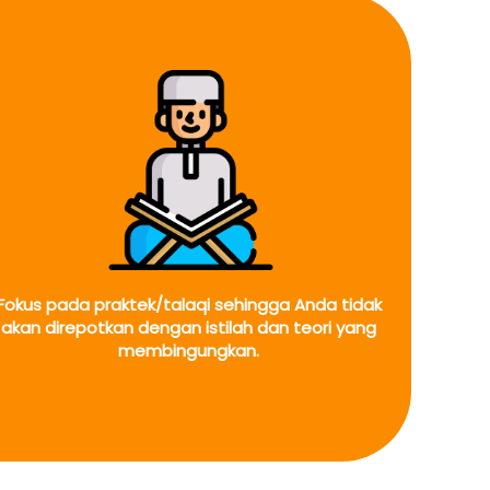
Fokus pada praktek/talaqi sehingga Anda tidak 
akan direpotkan dengan istilah dan teori yang 
membingungkan.