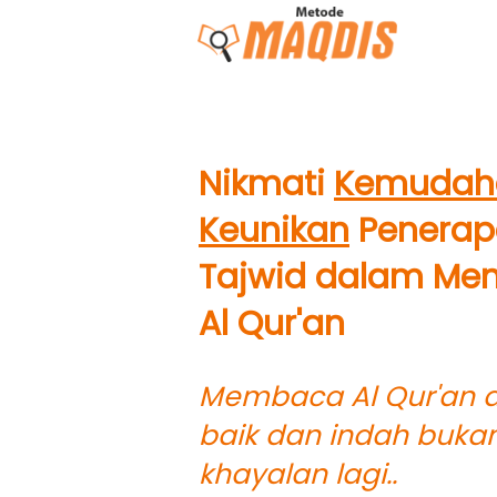
Nikmati 
Kemudah
Keunikan
 Penerap
Tajwid dalam Me
Al Qur'an
Membaca Al Qur'an 
baik dan indah bukan
khayalan lagi..