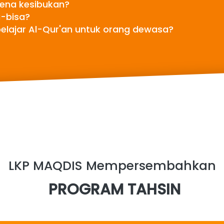
rena kesibukan?
a-bisa?
elajar Al-Qur'an untuk orang dewasa?
LKP MAQDIS Mempersembahkan
 PROGRAM TAHSIN