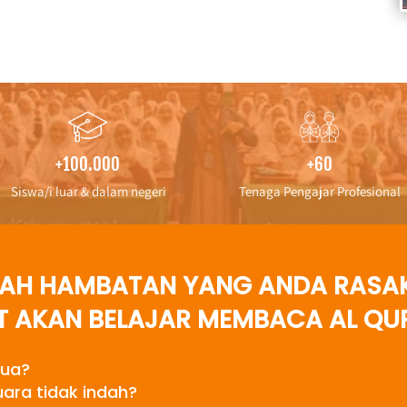
+100.000
+60
Siswa/i luar & dalam negeri
Tenaga Pengajar Profesional
KAH HAMBATAN YANG ANDA RASA
T AKAN BELAJAR MEMBACA AL QU
tua?
uara tidak indah?