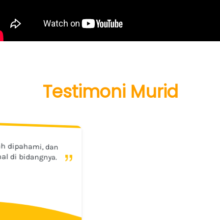
Testimoni Murid
“
“
Metodenya unik dan asyik, waktu belajar pun tidak 
terasa saking asyiknya