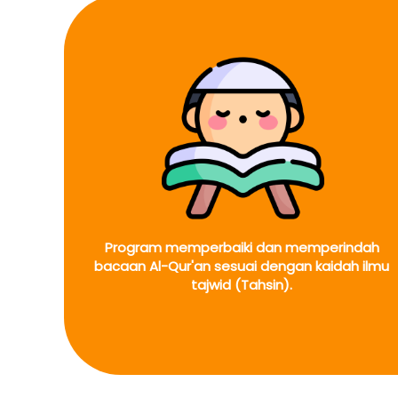
Program memperbaiki dan memperindah 
bacaan Al-Qur'an sesuai dengan kaidah ilmu 
tajwid (Tahsin). 