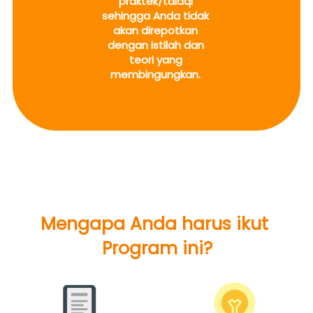
praktek/talaqi 
sehingga Anda tidak 
akan direpotkan 
dengan istilah dan 
teori yang 
membingungkan.
Mengapa Anda harus ikut 
Program ini?