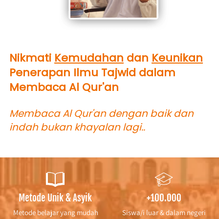
Nikmati 
Kemudahan
 dan 
Keunikan
Penerapan Ilmu Tajwid dalam 
Membaca Al Qur'an
Membaca Al Qur'an dengan baik dan 
indah bukan khayalan lagi..
Metode Unik & Asyik
+100.000
Metode belajar yang mudah
Siswa/i luar & dalam negeri