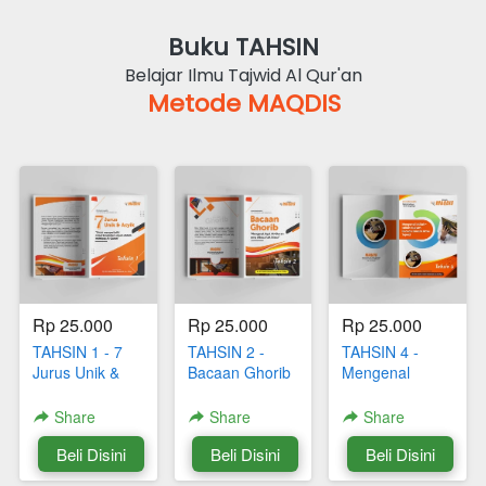
Buku TAHSIN
Belajar Ilmu Tajwid Al Qur'an
Metode MAQDIS
Rp 25.000
Rp 25.000
Rp 25.000
TAHSIN 1 - 7
TAHSIN 2 -
TAHSIN 4 -
Jurus Unik &
Bacaan Ghorib
Mengenal
Asyik
Istilah Istilah
Hukum Bacaan
Share
Share
Share
Dalam Ilmu
`
Beli Disini
`
Beli Disini
`
Beli Disini
Tajwid