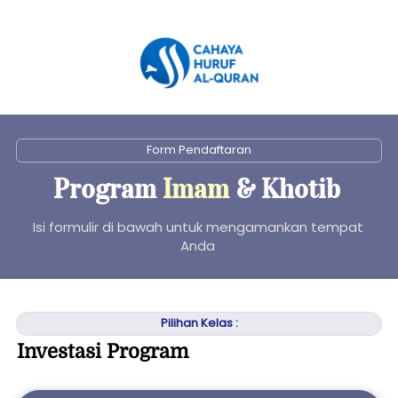
`
Form Pendaftaran
Program 
Imam 
& Khotib 
Isi formulir di bawah untuk mengamankan tempat 
Anda 
`
Pilihan Kelas :
Investasi Program 