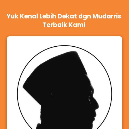
Yuk Kenal Lebih Dekat dgn Mudarris 
Terbaik Kami 