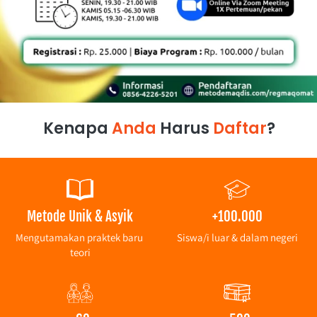
Kenapa 
Anda
 Harus 
Daftar
?
Metode Unik & Asyik
+100.000
Mengutamakan praktek baru 
Siswa/i luar & dalam negeri
teori