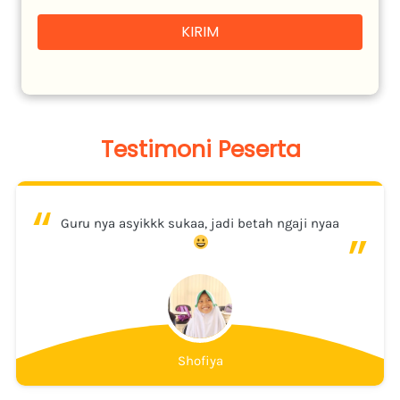
KIRIM
`
Testimoni Peserta
“
“
Guru nya asyikkk sukaa, jadi betah ngaji nyaa 
Shofiya