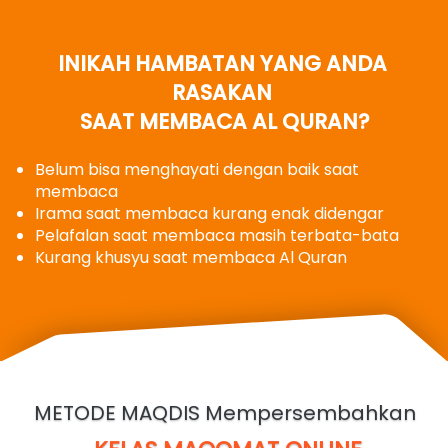
INIKAH HAMBATAN YANG ANDA 
RASAKAN 
SAAT MEMBACA AL QURAN?
Belum bisa menghayati dengan baik saat 
membaca
Irama saat membaca kurang enak didengar
Pelafalan saat membaca masih terbata-bata
Kurang khusyu saat membaca Al Quran
METODE MAQDIS Mempersembahkan