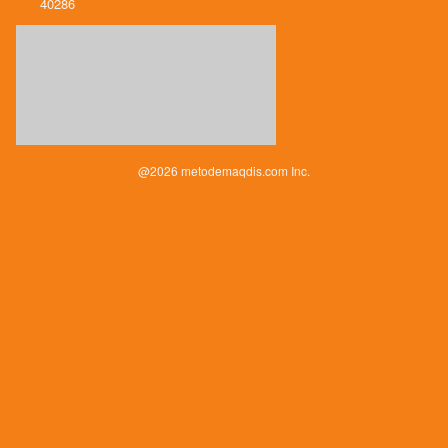
40286
@
2026
metodemaqdis.com Inc.