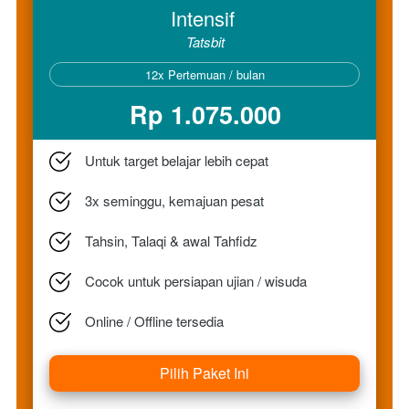
Intensif 
Tatsbit
`
12x Pertemuan / bulan
Rp 1.075.000
Untuk target belajar lebih cepat 
3x seminggu, kemajuan pesat
Tahsin, Talaqi & awal Tahfidz 
Cocok untuk persiapan ujian / wisuda 
Online / Offline tersedia 
Pilih Paket Ini
`