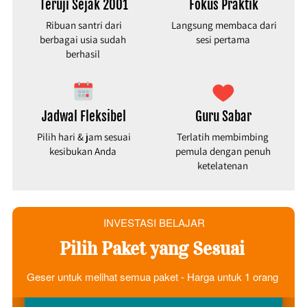
Teruji Sejak 2001
Fokus Praktik
Ribuan santri dari 
Langsung membaca dari 
berbagai usia sudah 
sesi pertama
berhasil
Jadwal Fleksibel
Guru Sabar
Pilih hari & jam sesuai 
Terlatih membimbing 
kesibukan Anda
pemula dengan penuh 
ketelatenan
INVESTASI BELAJAR
Pilih Paket yang Sesuai 
Geser untuk melihat semua paket - Harga untuk 1 orang 