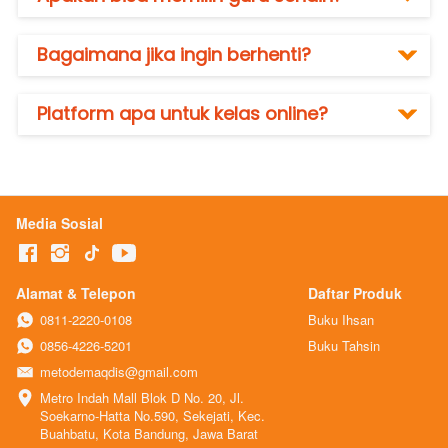
Bagaimana jika ingin berhenti?
Platform apa untuk kelas online?
Media Sosial
Alamat & Telepon
Daftar Produk
0811-2220-0108
Buku Ihsan
0856-4226-5201
Buku Tahsin
metodemaqdis@gmail.com
Metro Indah Mall Blok D No. 20, Jl. 
Soekarno-Hatta No.590, Sekejati, Kec. 
Buahbatu, Kota Bandung, Jawa Barat 