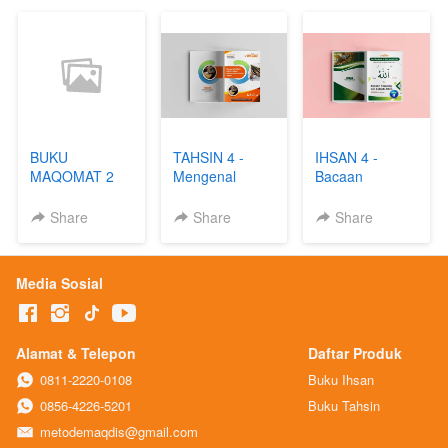
BUKU
TAHSIN 4 -
IHSAN 4 -
MAQOMAT 2
Mengenal
Bacaan
Istilah Istilah
Panjang dan
Hukum Bacaan
Lafazh Alloh
Share
Share
Share
Dalam Ilmu
Tajwid
Media Sosial
Alamat & Telepon
Daftar Produk
0811-2220-0108
Buku Ihsan
0856-4226-5201
Buku Tahsin
metodemaqdis@gmail.com