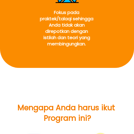
Fokus pada 
praktek/talaqi sehingga 
Anda tidak akan 
direpotkan dengan 
istilah dan teori yang 
membingungkan.
Mengapa Anda harus ikut 
Program ini?