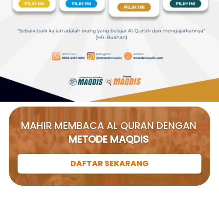
MAHIR MEMBACA AL QURAN DENGAN 
METODE MAQDIS 
DAFTAR SEKARANG
`