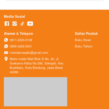
Media Sosial
Alamat & Telepon
Daftar Produk
0811-2220-0108
Buku Ihsan
0856-4226-5201
Buku Tahsin
metodemaqdis@gmail.com
Metro Indah Mall Blok D No. 20, Jl. 
Soekarno-Hatta No.590, Sekejati, Kec. 
Buahbatu, Kota Bandung, Jawa Barat 
40286