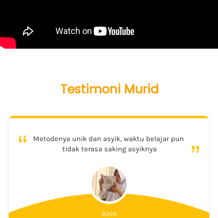
Testimoni Murid
“
“
Metodenya unik dan asyik, waktu belajar pun 
tidak terasa saking asyiknya
Airin