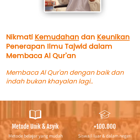
Nikmati 
Kemudahan
 dan 
Keunikan
Penerapan Ilmu Tajwid dalam 
Membaca Al Qur'an
Membaca Al Qur'an dengan baik dan 
indah bukan khayalan lagi..
Metode Unik & Asyik
+100.000
Metode belajar yang mudah
Siswa/i luar & dalam negeri